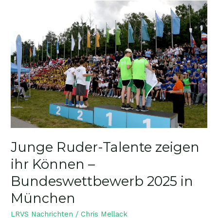
Junge
Ruder-
Talente
zeigen
ihr
Können
–
Bundeswettbewerb
2025
in
München
Junge Ruder-Talente zeigen
ihr Können –
Bundeswettbewerb 2025 in
München
LRVS Nachrichten
/
Chris Mellack