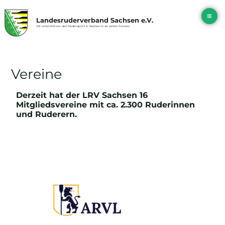
Zum
Ma
Inhalt
Landesruderverband Sachsen e.V.
springen
Me
Wir unterstützen den Rudersport in Sachsen in all seinen Formen
Vereine
Derzeit hat der LRV Sachsen 16
Mitgliedsvereine mit ca. 2.300 Ruderinnen
und Ruderern.