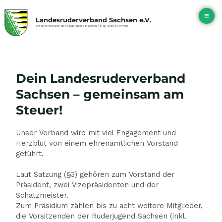
Zum
Ma
Inhalt
Landesruderverband Sachsen e.V.
springen
Me
Wir unterstützen den Rudersport in Sachsen in all seinen Formen
Dein Landesruderverband
Sachsen – gemeinsam am
Steuer!
Unser Verband wird mit viel Engagement und
Herzblut von einem ehrenamtlichen Vorstand
geführt.
Laut Satzung (§3) gehören zum Vorstand der
Präsident, zwei Vizepräsidenten und der
Schatzmeister.
Zum Präsidium zählen bis zu acht weitere Mitglieder,
die Vorsitzenden der Ruderjugend Sachsen (inkl.