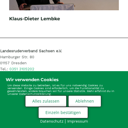
Klaus-Dieter Lembke
E-Mail
Landesruderverband Sachsen e.V.
Hamburger Str. 80
01157 Dresden
Tel.:
0351 3105202
E-Mail: info@sachsen-rudern.de
Wir verwenden Cookies
Um diese Website zu betreiben, ist es für uns notwendig Cookies zu
verwenden. Einige Cookies sind erforderlich, um die Funktionalität zu
gewährleisten, andere brauchen wir für unsere Statistik. Mehr erfährst du in
unserer Datenschutzerklärung.
Alles zulassen
Ablehnen
Einzeln bestätigen
|
Datenschutz
Impressum