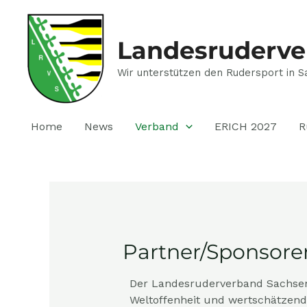
Zum
Inhalt
springen
Landesruderve
Wir unterstützen den Rudersport in S
Home
News
Verband
ERICH 2027
R
Partner/Sponsore
Der Landesruderverband Sachsen e
Weltoffenheit und wertschätzen