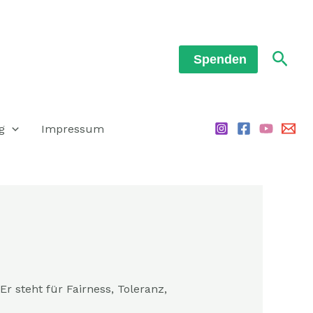
Such
Spenden
g
Impressum
r steht für Fairness, Toleranz,