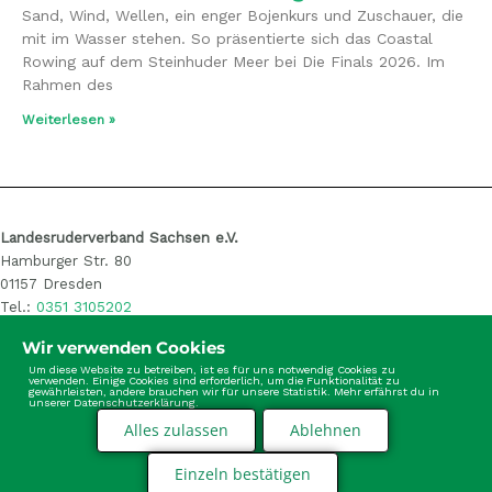
Sand, Wind, Wellen, ein enger Bojenkurs und Zuschauer, die
mit im Wasser stehen. So präsentierte sich das Coastal
Rowing auf dem Steinhuder Meer bei Die Finals 2026. Im
Rahmen des
Weiterlesen »
Landesruderverband Sachsen e.V.
Hamburger Str. 80
01157 Dresden
Tel.:
0351 3105202
E-Mail: info@sachsen-rudern.de
Wir verwenden Cookies
Um diese Website zu betreiben, ist es für uns notwendig Cookies zu
verwenden. Einige Cookies sind erforderlich, um die Funktionalität zu
gewährleisten, andere brauchen wir für unsere Statistik. Mehr erfährst du in
unserer Datenschutzerklärung.
Alles zulassen
Ablehnen
Einzeln bestätigen