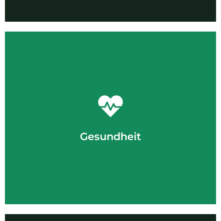
Rudern für die Gesundheit
hohen gesundheitlichen Wert.
das Verletzungsrisiko sehr gering ist, hat Rudern einen
Koordination, Herz und Kreislauf trainieren. Da außerdem
Muskelgruppen beanspruchen und gleichzeitig Ausdauer,
Gesundheit
Rudern gehört zu den wenigen Sportarten, die nahezu alle
Gesundheit