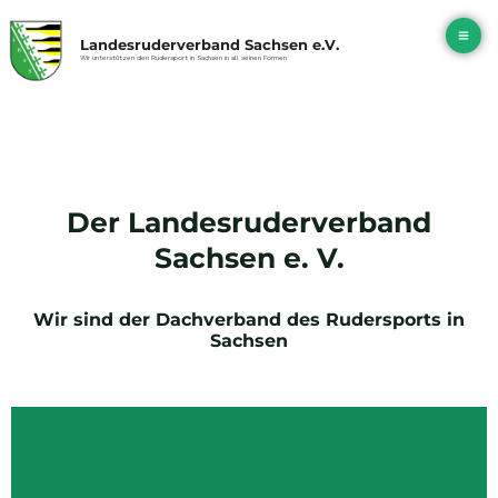
Zum
Ma
Inhalt
Landesruderverband Sachsen e.V.
springen
Me
Wir unterstützen den Rudersport in Sachsen in all seinen Formen
Coupe
Der Landesruderverband
de la
Sachsen e. V.
Jeunesse
Wir sind der Dachverband des Rudersports in
Sachsen
2026:
Göttersee