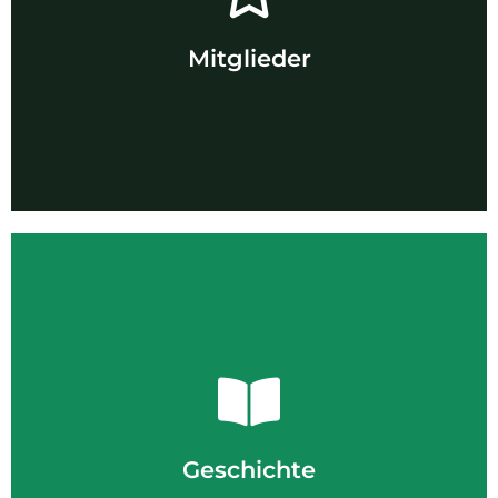
insgesamt ca. 2.300 Ruderinnen und Ruderern.
Derzeit hat der LRV Sachsen 16 Mitgliedsvereine mit
Mitglieder
Mitglieder
Über uns
betrieben.
1866 wurde der Rudersport in Sachsen erstmals organisiert
der Gründung des Ruder-Clubs Germania Leipzig im Jahr
Sachsen reicht aber bis in das 19. Jahrhundert zurück. Mit
Geschichte
Der LRV Sachsen wurde 1990 gegründet, der Rudersport in