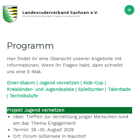
Zum
Ma
Inhalt
Landesruderverband Sachsen e.V.
springen
Me
Wir unterstützen den Rudersport in Sachsen in all seinen Formen
Programm
Hier findet ihr eine Übersicht unserer Angebote mit
Informationen. Wenn ihr Fragen habt, dann schreibt
uns eine E-Mail.
Einer-Slalom
|
Jugend vernetzen
|
Kids-Cup
|
Kreiskinder- und Jugendspiele
|
Spielturnier
|
Talentiade
|
Technikstufe
Projekt Jugend vernetzen
Idee: Treffen zur Vernetzung junger Menschen rund
am das Thema Engagement
Termin: 28.-30. August 2026
Ort: Forum Grillensee in Naunhof