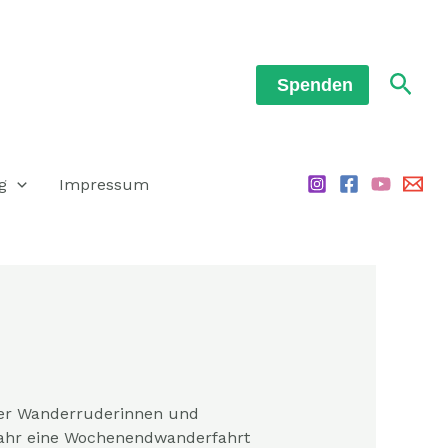
Such
Spenden
g
Impressum
erer Wanderruderinnen und
Jahr eine Wochenendwanderfahrt