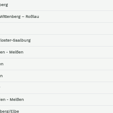
berg
Wittenberg – Roßlau
Kloster-Saalburg
en - Meißen
en
en
r
en - Meißen
lberg/Elbe