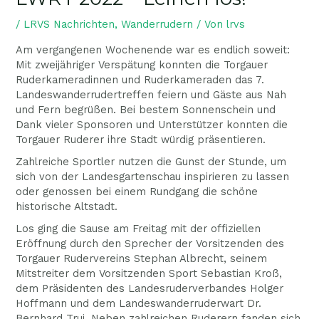
/
LRVS Nachrichten
,
Wanderrudern
/ Von
lrvs
Am vergangenen Wochenende war es endlich soweit:
Mit zweijähriger Verspätung konnten die Torgauer
Ruderkameradinnen und Ruderkameraden das 7.
Landeswanderrudertreffen feiern und Gäste aus Nah
und Fern begrüßen. Bei bestem Sonnenschein und
Dank vieler Sponsoren und Unterstützer konnten die
Torgauer Ruderer ihre Stadt würdig präsentieren.
Zahlreiche Sportler nutzen die Gunst der Stunde, um
sich von der Landesgartenschau inspirieren zu lassen
oder genossen bei einem Rundgang die schöne
historische Altstadt.
Los ging die Sause am Freitag mit der offiziellen
Eröffnung durch den Sprecher der Vorsitzenden des
Torgauer Rudervereins Stephan Albrecht, seinem
Mitstreiter dem Vorsitzenden Sport Sebastian Kroß,
dem Präsidenten des Landesruderverbandes Holger
Hoffmann und dem Landeswanderruderwart Dr.
Bernhard Trui. Neben zahlreichen Ruderern fanden sich