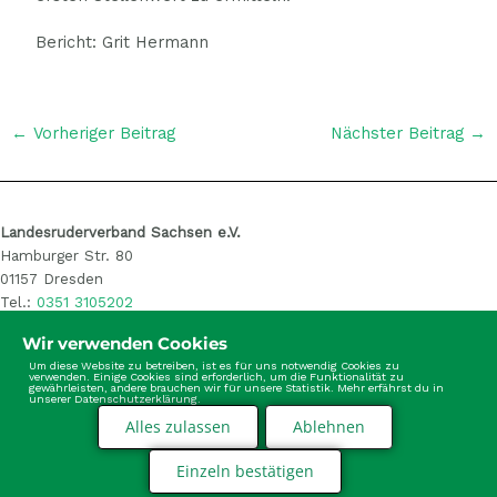
Bericht: Grit Hermann
←
Vorheriger Beitrag
Nächster Beitrag
→
Landesruderverband Sachsen e.V.
Hamburger Str. 80
01157 Dresden
Tel.:
0351 3105202
E-Mail: info@sachsen-rudern.de
Wir verwenden Cookies
Um diese Website zu betreiben, ist es für uns notwendig Cookies zu
verwenden. Einige Cookies sind erforderlich, um die Funktionalität zu
gewährleisten, andere brauchen wir für unsere Statistik. Mehr erfährst du in
unserer Datenschutzerklärung.
Alles zulassen
Ablehnen
Einzeln bestätigen